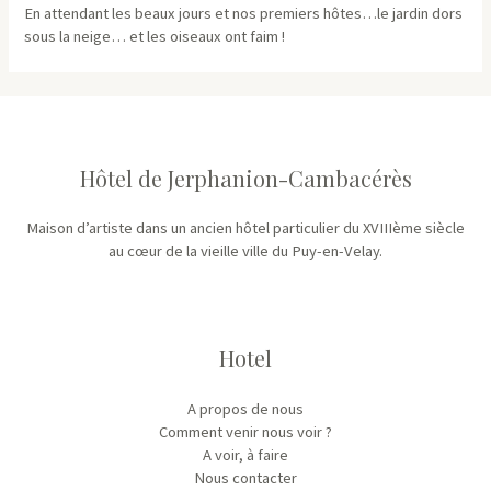
Philippe
En attendant les beaux jours et nos premiers hôtes…le jardin dors
Kaeppelin
sous la neige… et les oiseaux ont faim !
Hôtel de Jerphanion-Cambacérès
Maison d’artiste dans un ancien hôtel particulier du XVIIIème siècle
au cœur de la vieille ville du Puy-en-Velay.
Hotel
A propos de nous
Comment venir nous voir ?
A voir, à faire
Nous contacter