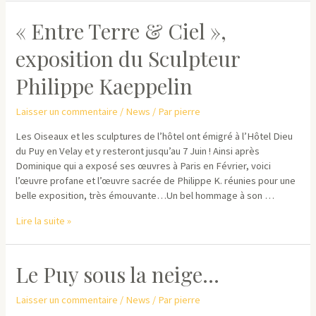
« Entre Terre & Ciel »,
exposition du Sculpteur
Philippe Kaeppelin
Laisser un commentaire
/
News
/ Par
pierre
Les Oiseaux et les sculptures de l’hôtel ont émigré à l’Hôtel Dieu
du Puy en Velay et y resteront jusqu’au 7 Juin ! Ainsi après
Dominique qui a exposé ses œuvres à Paris en Février, voici
l’œuvre profane et l’œuvre sacrée de Philippe K. réunies pour une
belle exposition, très émouvante…Un bel hommage à son …
« Entre
Lire la suite »
Terre
&
Ciel »,
Le Puy sous la neige…
exposition
du
Laisser un commentaire
/
News
/ Par
pierre
Sculpteur