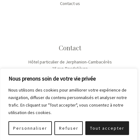
Contact us
Contact
Hôtel particulier de Jerphanion-Cambacérès
15 rue Becdelièvre
43000 Le-Puy-en-Velay
Nous prenons soin de votre vie privée
Nous utilisons des cookies pour améliorer votre expérience de
navigation, diffuser du contenu personnalisés et analyser notre
trafic. En cliquant sur "Tout accepter", vous consentez à notre
utilisation des cookies.
Copyright © 2026 Hotel de Jerphanion Cambacérès | Powered by
Personnaliser
Refuser
Tout accepter
Hotel de Jerphanion Cambacérès